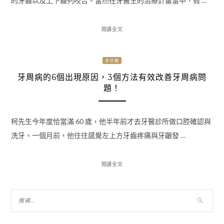
的牙齒以及上下齒列咬合。當然在牙醫生的治療計畫當中，假 …
閱讀全文
未分類
牙周病的6個出現原因，3個方法有效改善牙周病問
題！
柯先生今年度恰當滿 60 歲，他半年前才去牙醫診所做口腔確認與
洗牙。一個月前，他往往感覺左上方牙齒疼痛與牙齦發 …
閱讀全文