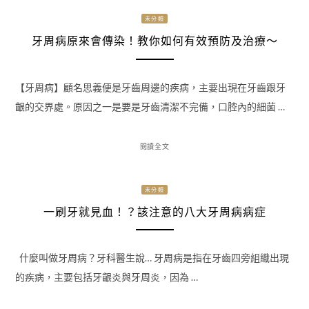
未分類
牙周病原來會傳染！教你如何有效預防及治療～
【牙周病】顧名思義便是牙齒周邊的疾病，主要出現在牙齒跟牙
齦的交界處。原因之一是要是牙齒清潔不完備，口腔內的細菌 …
閱讀全文
未分類
一刷牙就見血！？該注意的八大牙周病病症
什麼叫做牙周病？牙科醫生說… 牙周病是指在牙齒四旁組織出現
的疾病，主要包括牙齦炎與牙周炎，因為 …