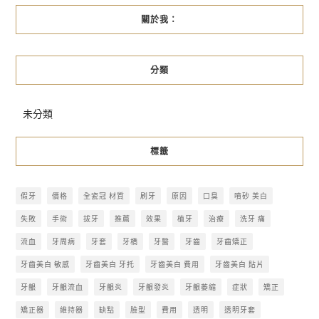
關於我：
分類
未分類
標籤
假牙
價格
全瓷冠 材質
刷牙
原因
口臭
噴砂 美白
失敗
手術
拔牙
推薦
效果
植牙
治療
洗牙 痛
流血
牙周病
牙套
牙橋
牙醫
牙齒
牙齒矯正
牙齒美白 敏感
牙齒美白 牙托
牙齒美白 費用
牙齒美白 貼片
牙齦
牙齦流血
牙齦炎
牙齦發炎
牙齦萎縮
症狀
矯正
矯正器
維持器
缺點
臉型
費用
透明
透明牙套