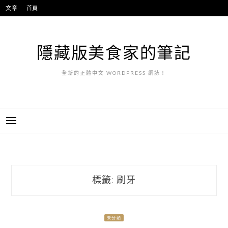
跳
文章
首頁
至
主
要
隱藏版美食家的筆記
內
容
全新的正體中文 WORDPRESS 網誌！
標籤:
刷牙
未分類