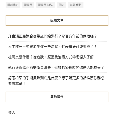
隱形矯正
隱適美
隱適美 缺點
風險
齒雕 價格
近期文章
牙齒矯正最適合從幾歲開始進行？是否有年齡的侷限呢？
人工植牙－如果發生這一些症狀，代表植牙可能失敗了！
植周炎是什麼？從症狀、原因及治療方式帶您深入了解
執行牙齒矯正前需衡量清楚，這樣的療程時間你是否能接受？
舒眠植牙的手術風險到底是什麼？想了解更多的話推薦你務必
要看本篇！
其他操作
登入